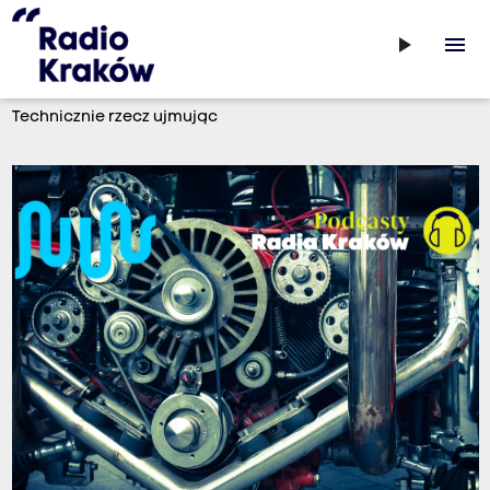
play_arrow
menu
Technicznie rzecz ujmując