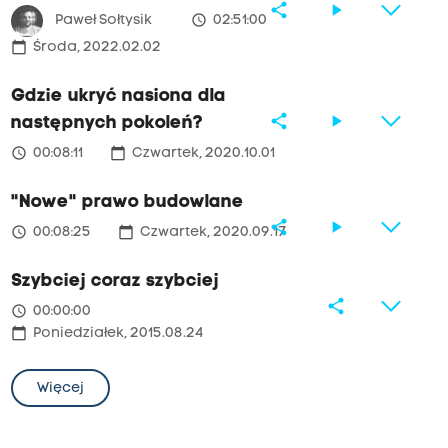
share
play_arrow
access_time
Paweł Sołtysik
02:51:00
calendar_today
Środa, 2022.02.02
Gdzie ukryć nasiona dla
share
play_arrow
następnych pokoleń?
access_time
calendar_today
00:08:11
Czwartek, 2020.10.01
"Nowe" prawo budowlane
share
play_arrow
access_time
calendar_today
00:08:25
Czwartek, 2020.09.17
Szybciej coraz szybciej
share
access_time
00:00:00
calendar_today
Poniedziałek, 2015.08.24
Więcej