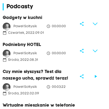
Podcasty
Gadgety w kuchni
share
access_time
Paweł Sołtysik
00:00:00
calendar_today
Czwartek, 2022.09.01
Podniebny HOTEL
share
access_time
Paweł Sołtysik
00:00:00
calendar_today
Środa, 2022.08.31
Czy mnie słyszysz? Test dla
share
play_arrow
naszego ucha, sprawdź teraz!
access_time
Paweł Sołtysik
00:03:22
calendar_today
Środa, 2022.02.09
Wirtualne mieszkanie w telefonie