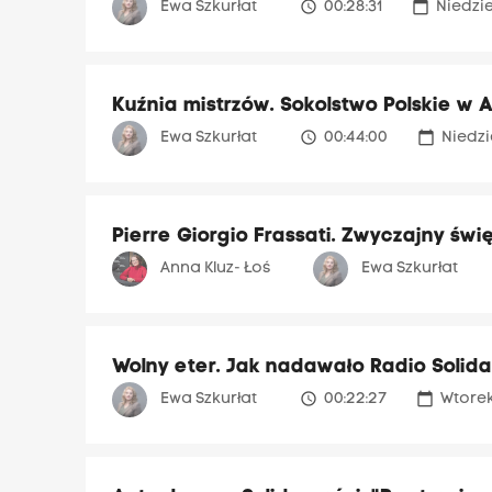
access_time
calendar_today
Ewa Szkurłat
00:28:31
Niedzie
Kuźnia mistrzów. Sokolstwo Polskie w
access_time
calendar_today
Ewa Szkurłat
00:44:00
Niedzi
Pierre Giorgio Frassati. Zwyczajny św
Anna Kluz- Łoś
Ewa Szkurłat
Wolny eter. Jak nadawało Radio Solida
access_time
calendar_today
Ewa Szkurłat
00:22:27
Wtorek