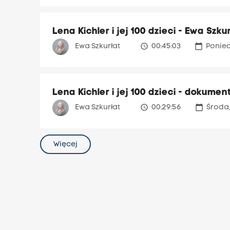
Lena Kichler i jej 100 dzieci - Ewa Szku
access_time
calendar_today
Ewa Szkurłat
00:45:03
Ponied
Lena Kichler i jej 100 dzieci - dokumen
access_time
calendar_today
Ewa Szkurłat
00:29:56
Środa,
Więcej