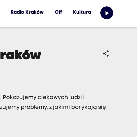
play_arrow
Radio Kraków
Off
Kultura
Kraków
share
 Pokazujemy ciekawych ludzi i
zujemy problemy, z jakimi borykają się