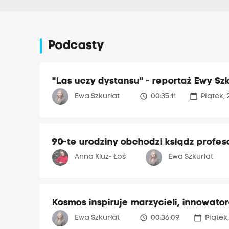
Podcasty
"Las uczy dystansu" - reportaż Ewy Szk
access_time
calendar_today
Ewa Szkurłat
00:35:11
Piątek, 
90-te urodziny obchodzi ksiądz profeso
Anna Kluz- Łoś
Ewa Szkurłat
Kosmos inspiruje marzycieli, innowato
access_time
calendar_today
Ewa Szkurłat
00:36:09
Piątek