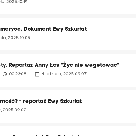
la, 2025.10.19
 Ameryce. Dokument Ewy Szkurłat
ela, 2025.10.05
ięty. Reportaz Anny Łoś "Żyć nie wegetować"
access_time
calendar_today
00:23:08
Niedziela, 2025.09.07
rność? - reportaż Ewy Szkurłat
, 2025.09.02