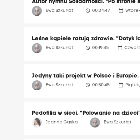
Autor hymnu Solidarności. "Po stronie 
access_time
calendar_today
Ewa Szkurłat
00:24:47
Wtorek
Leśne kąpiele ratują zdrowie. "Dotyk l
access_time
calendar_today
Ewa Szkurłat
00:19:45
Czwart
Jedyny taki projekt w Polsce i Europie.
access_time
calendar_today
Ewa Szkurłat
00:30:45
Piątek
Pedofilia w sieci. "Polowanie na dzieci
Joanna Gąska
Ewa Szkurłat