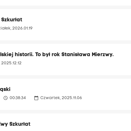
 Szkurłat
iałek, 2026.01.19
iej historii. To był rok Stanisława Mierzwy.
, 2025.12.12
ąski
access_time
calendar_today
00:38:34
Czwartek, 2025.11.06
Ewy Szkurłat