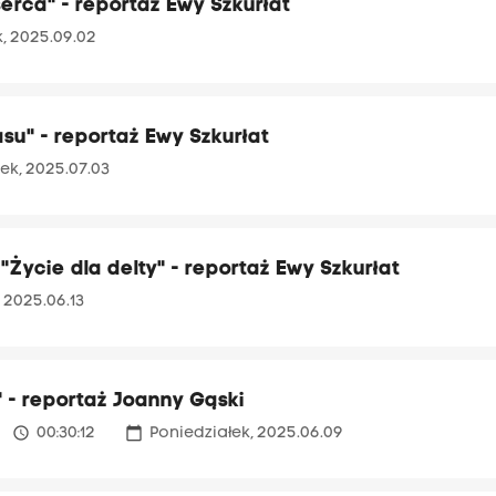
serca" - reportaż Ewy Szkurłat
, 2025.09.02
asu" - reportaż Ewy Szkurłat
ek, 2025.07.03
 "Życie dla delty" - reportaż Ewy Szkurłat
, 2025.06.13
" - reportaż Joanny Gąski
access_time
calendar_today
00:30:12
Poniedziałek, 2025.06.09