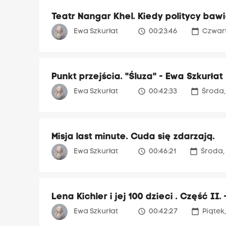
Teatr Nangar Khel. Kiedy politycy bawi
access_time
calendar_today
Ewa Szkurłat
00:23:46
Czwart
Punkt przejścia. "Śluza" - Ewa Szkurłat
access_time
calendar_today
Ewa Szkurłat
00:42:33
Środa,
Misja last minute. Cuda się zdarzają.
access_time
calendar_today
Ewa Szkurłat
00:46:21
Środa,
Lena Kichler i jej 100 dzieci . Część II.
access_time
calendar_today
Ewa Szkurłat
00:42:27
Piątek