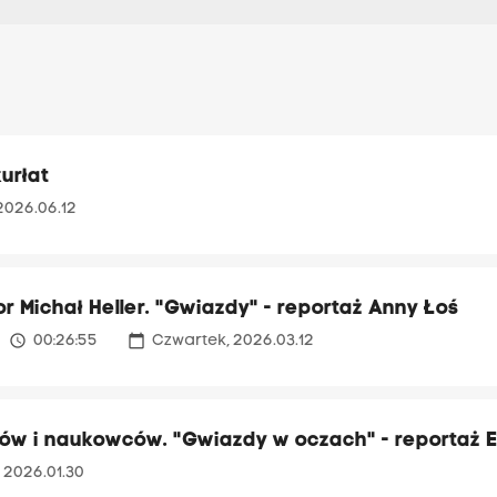
urłat
2026.06.12
r Michał Heller. "Gwiazdy" - reportaż Anny Łoś
access_time
calendar_today
00:26:55
Czwartek, 2026.03.12
rów i naukowców. "Gwiazdy w oczach" - reportaż E
, 2026.01.30